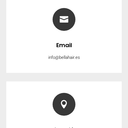

Email
info@bellahair.es
