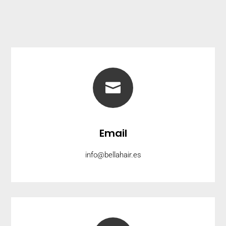

Email
info@bellahair.es