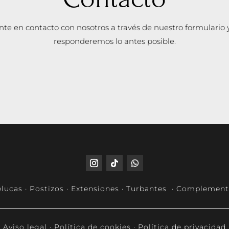
te en contacto con nosotros a través de nuestro formulario 
responderemos lo antes posible.
lucas · Postizos · Extensiones · Turbantes · Complemen
Aviso legal
·
Política de cookies
·
Política de privacidad