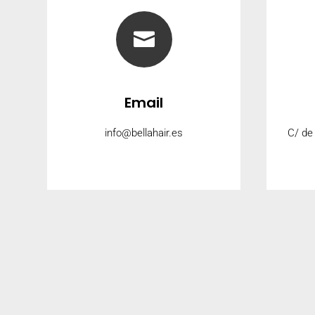

Email
info@bellahair.es
C/ de