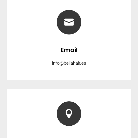

Email
info@bellahair.es
